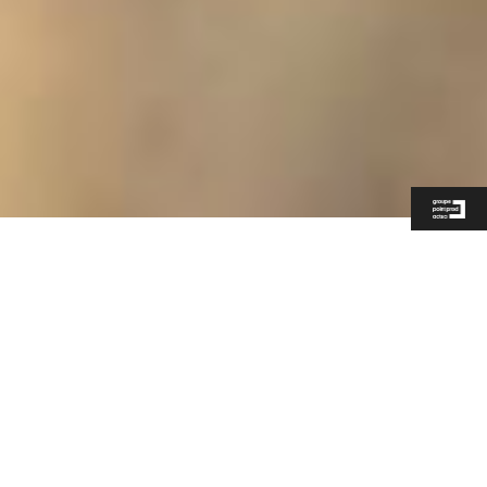
CFF Teaser - Nouveau
site de Meyrin
Projets
Film corporate